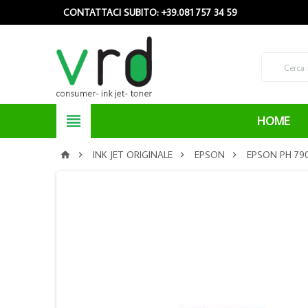
CONTATTACI SUBITO: +39.081 757 34 59

HOME
INK JET ORIGINALE
EPSON
EPSON PH 79



