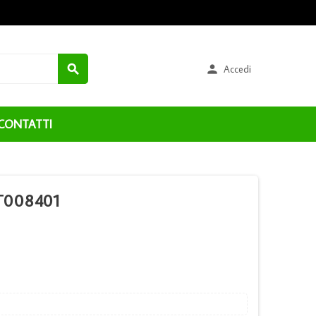


Accedi
CONTATTI
T008401