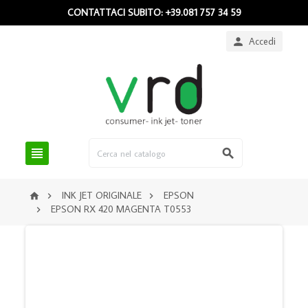
CONTATTACI SUBITO: +39.081 757 34 59
Accedi



INK JET ORIGINALE
EPSON



EPSON RX 420 MAGENTA T0553
