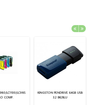
980/LC1100/LC985
KINGSTON PENDRIVE 64GB USB
HP C
RO COMP.
3.2 BK/BLU
04