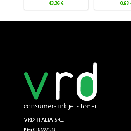
43,26 €
0,63 
VRD ITALIA SRL.
P.iva 09647271213