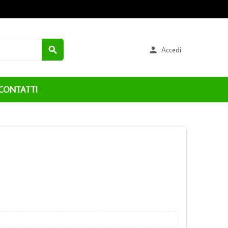


Accedi
CONTATTI