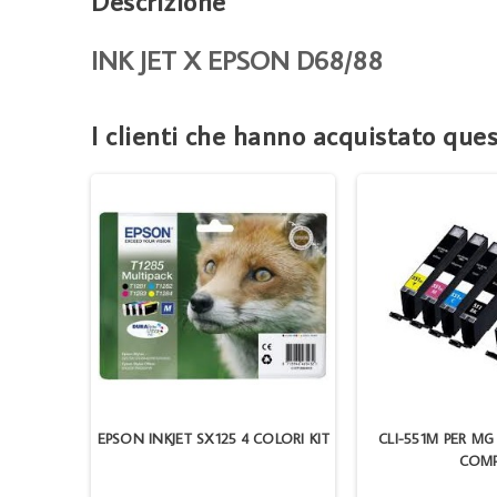
Descrizione
INK JET X EPSON D68/88
I clienti che hanno acquistato qu
33 MA
EPSON INKJET SX125 4 COLORI KIT
CLI-551M PER MG
COM