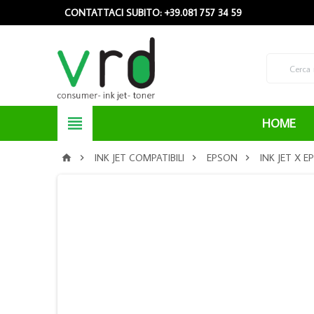
CONTATTACI SUBITO: +39.081 757 34 59

HOME
INK JET COMPATIBILI
EPSON
INK JET X 



