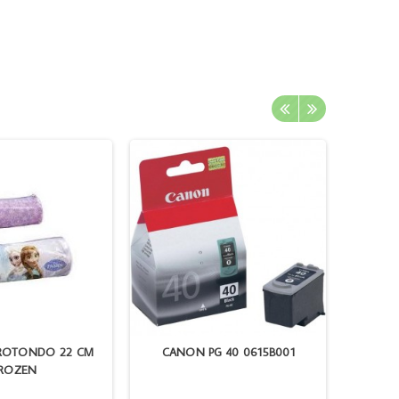
 ROTONDO 22 CM
CANON PG 40 0615B001
ROZEN
MG575