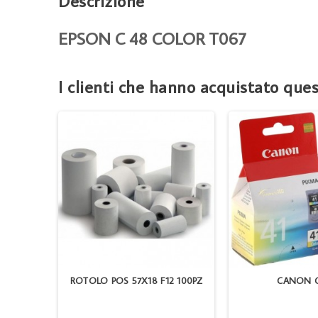
Descrizione
EPSON C 48 COLOR T067
I clienti che hanno acquistato qu
L
ROTOLO POS 57X18 F12 100PZ
CANON C
753 COM