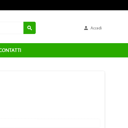


Accedi
CONTATTI