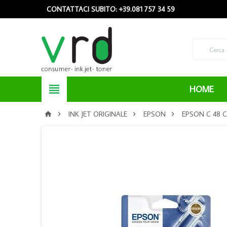
CONTATTACI SUBITO: +39.081 757 34 59

HOME
INK JET ORIGINALE
EPSON
EPSON C 48 



