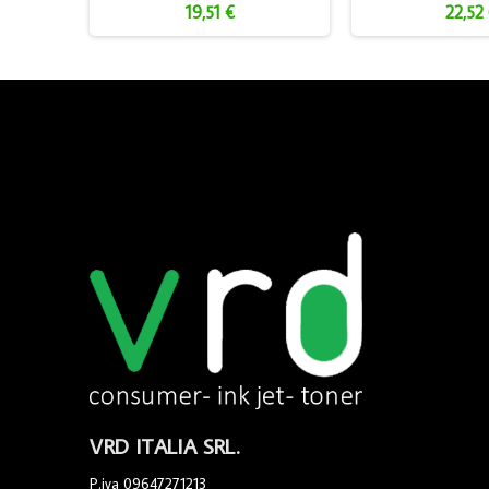
19,51 €
22,52
VRD ITALIA SRL.
P.iva 09647271213