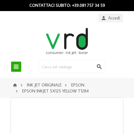
CONTATTACI SUBITO: +39.081 757 34 59
Accedi



INK JET ORIGINALE
EPSON



EPSON INKJET SX125 YELLOW T1284
