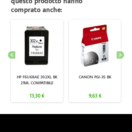
questo prodotto hanno
comprato anche:
CO
HP F6U68AE 302XL BK
CANON PGI-35 BK
21ML COMPATIBILE
13,30 €
9,63 €