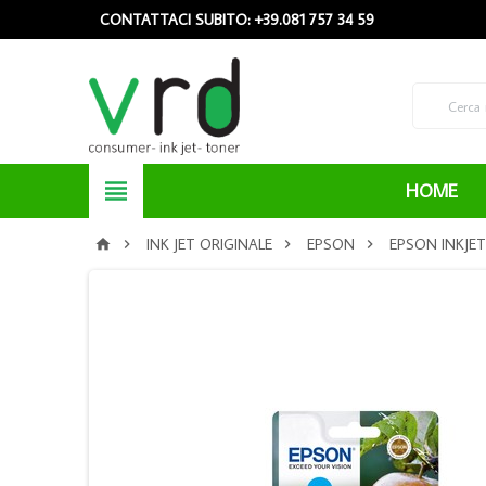
CONTATTACI SUBITO: +39.081 757 34 59

HOME
INK JET ORIGINALE
EPSON
EPSON INKJET



