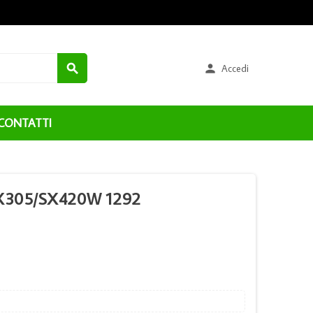


Accedi
CONTATTI
X305/SX420W 1292