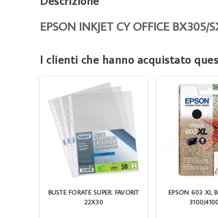
Descrizione
EPSON INKJET CY OFFICE BX305/
I clienti che hanno acquistato qu
500PG BK
BUSTE FORATE SUPER. FAVORIT
EPSON 603 XL B
22X30
3100/410