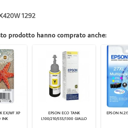
SX420W 1292
esto prodotto hanno comprato anche:
K EX/WF XP
EPSON ECO TANK
EPSON N.27
0 INK
L100/210/555/1300 GIALLO