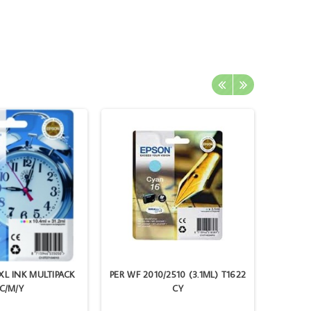
XL INK MULTIPACK
PER WF 2010/2510 (3.1ML) T1622
EPSON 6
C/M/Y
CY