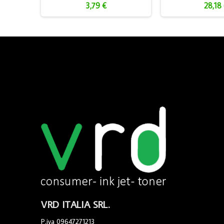
3,79 €
28,18
VRD ITALIA SRL.
P.iva 09647271213