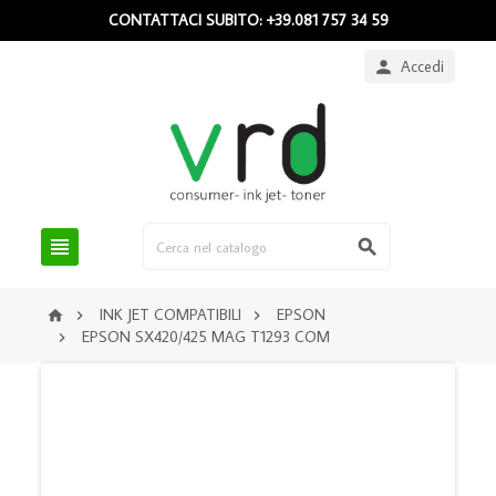
CONTATTACI SUBITO: +39.081 757 34 59
Accedi



INK JET COMPATIBILI
EPSON



EPSON SX420/425 MAG T1293 COM
