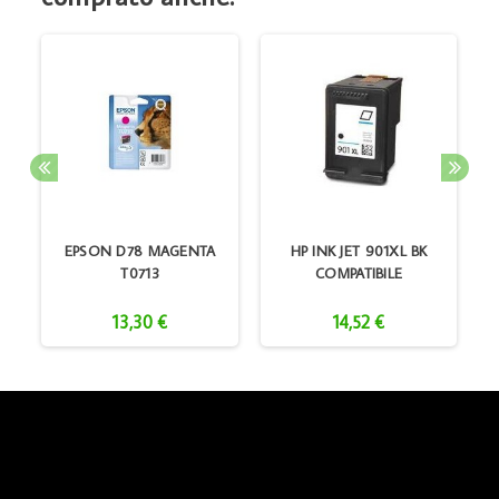
I
EPSON D78 MAGENTA
HP INK JET 901XL BK
T0713
COMPATIBILE
13,30 €
14,52 €