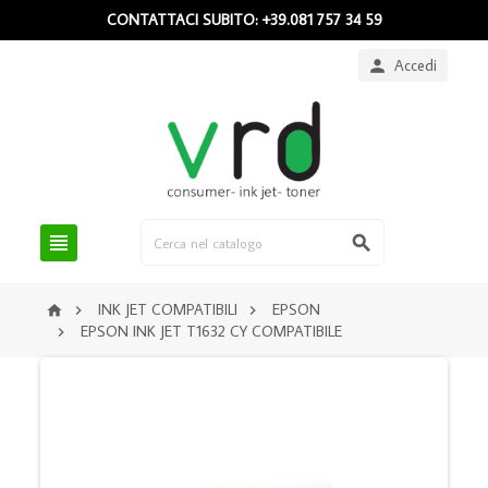
CONTATTACI SUBITO: +39.081 757 34 59
Accedi



INK JET COMPATIBILI
EPSON



EPSON INK JET T1632 CY COMPATIBILE
