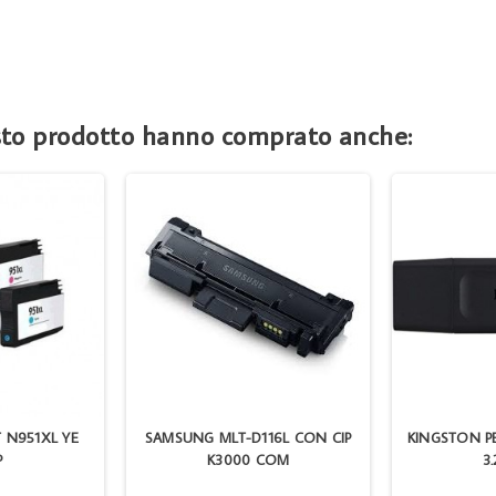
esto prodotto hanno comprato anche:
T N951XL YE
SAMSUNG MLT-D116L CON CIP
KINGSTON P
P
K3000 COM
3