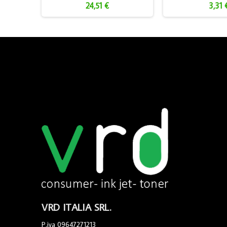
24,51 €
3,31 
VRD ITALIA SRL.
P.iva 09647271213