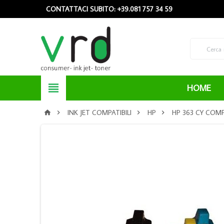
CONTATTACI SUBITO: +39.081 757 34 59

HOME
INK JET COMPATIBILI
HP
HP 363 CY COMP



