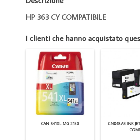
Descrizione
HP 363 CY COMPATIBILE
I clienti che hanno acquistato qu
 COM TN
CAN 541XL MG 2150
CN048AE INK JE
COM