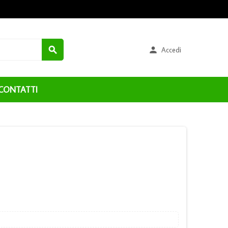


Accedi
CONTATTI