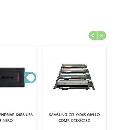
ENDRIVE 64GB USB
SAMSUNG CLT Y404S GIALLO
EPSO
.2 NERO
COMP. C43X/C48X