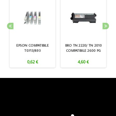
K
EPSON COMPATIBILE
BRO TN 2220/ TN 2010
T0713/893
COMPATIBILE 2600 PG
0,62 €
4,60 €