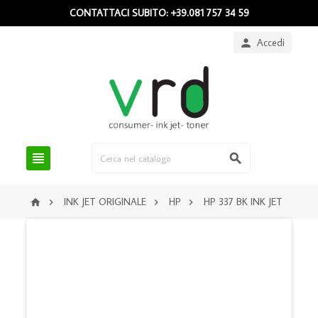
CONTATTACI SUBITO: +39.081 757 34 59
Accedi



INK JET ORIGINALE
HP
HP 337 BK INK JET



