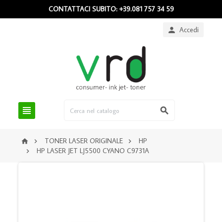
CONTATTACI SUBITO: +39.081 757 34 59
Accedi



TONER LASER ORIGINALE
HP



HP LASER JET LJ5500 CYANO C9731A
