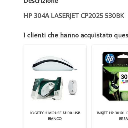
Descrizione
HP 304A LASERJET CP2025 530BK
I clienti che hanno acquistato qu
 (22ML)
LOGITECH MOUSE M100 USB
INKJET HP 301XL
BIANCO
RESA