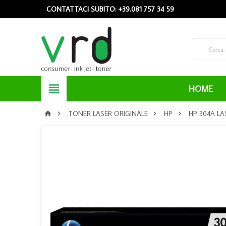
CONTATTACI SUBITO: +39.081 757 34 59

HOME
TONER LASER ORIGINALE
HP
HP 304A LA



