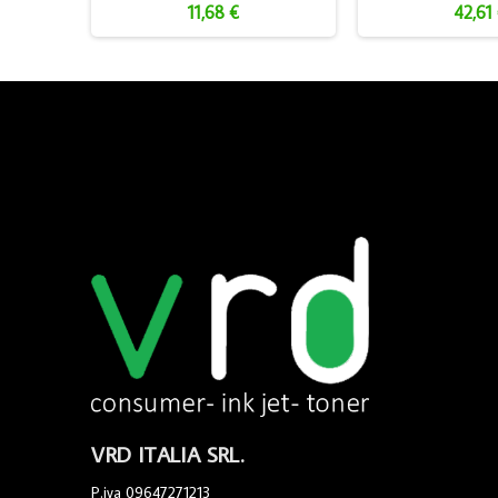
11,68 €
42,61
VRD ITALIA SRL.
P.iva 09647271213