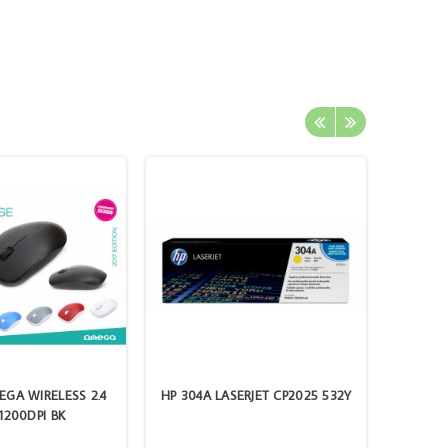
GA WIRELESS 2.4
HP 304A LASERJET CP2025 532Y
INK JE
1200DPI BK