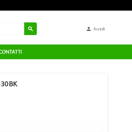


Accedi
CONTATTI
530BK