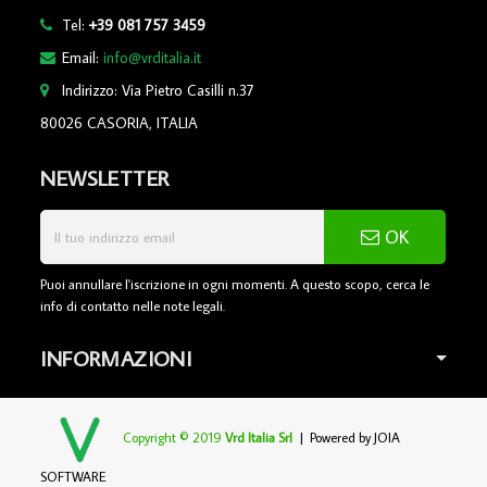
Tel:
+39 081 757 3459
Email:
info@vrditalia.it
Indirizzo: Via Pietro Casilli n.37
80026 CASORIA, ITALIA
NEWSLETTER
OK
Puoi annullare l'iscrizione in ogni momenti. A questo scopo, cerca le
info di contatto nelle note legali.
INFORMAZIONI
Copyright © 2019
Vrd Italia Srl
| Powered by
JOIA
SOFTWARE