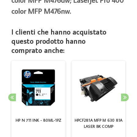
color MFP M476nw.
I clienti che hanno acquistato
questo prodotto hanno
comprato anche:
A
HP N 711 INK - 80ML-1PZ
HPCF281A MFP M 630 81A
LASER BK COMP