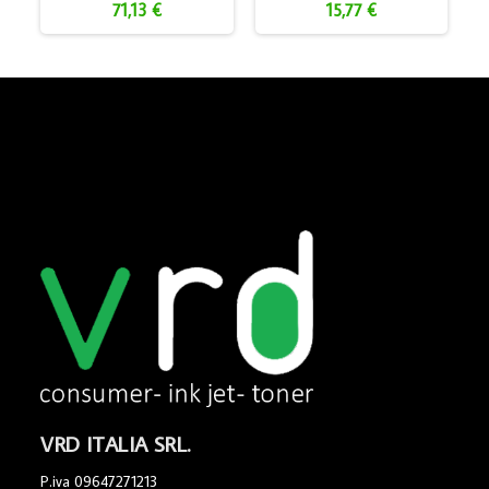
71,13 €
15,77 €
VRD ITALIA SRL.
P.iva 09647271213