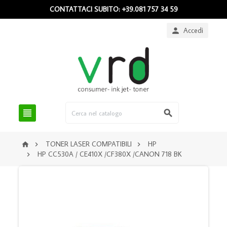
CONTATTACI SUBITO: +39.081 757 34 59
Accedi



TONER LASER COMPATIBILI
HP



HP CC530A / CE410X /CF380X /CANON 718 BK
