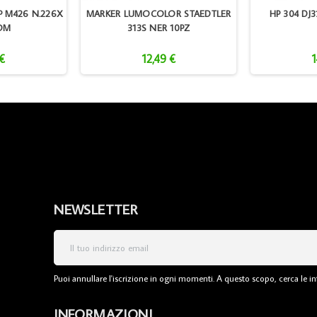
P M426 N.226X
MARKER LUMOCOLOR STAEDTLER
HP 304 DJ
OM
313S NER 10PZ
 €
12,49 €
1
NEWSLETTER
Puoi annullare l'iscrizione in ogni momenti. A questo scopo, cerca le inf
INFORMAZIONI