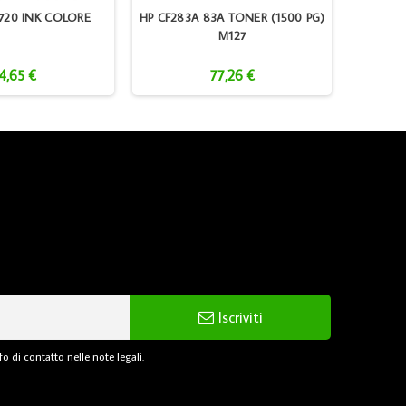
3720 INK COLORE
HP CF283A 83A TONER (1500 PG)
HP 303 
M127
4,65 €
77,26 €
Iscriviti
o di contatto nelle note legali.