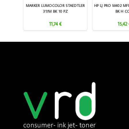
Y 6220
MARKER LUMOCOLOR STAEDTLER
HP LJ PRO M402 MF
0
317M BK 10 PZ
BK H C
11,74 €
15,42