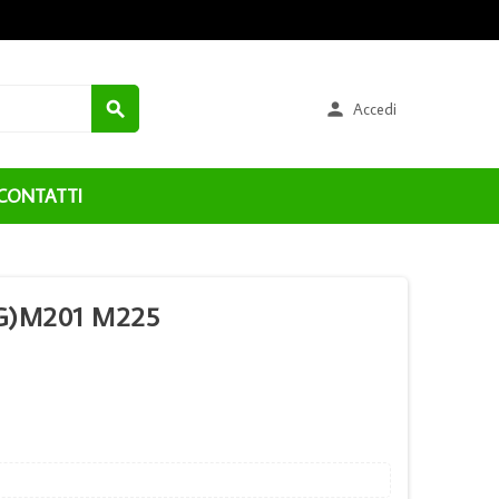


Accedi
CONTATTI
G)M201 M225