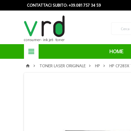
CONTATTACI SUBITO: +39.081 757 34 59

HOME
TONER LASER ORIGINALE
HP
HP CF283X



