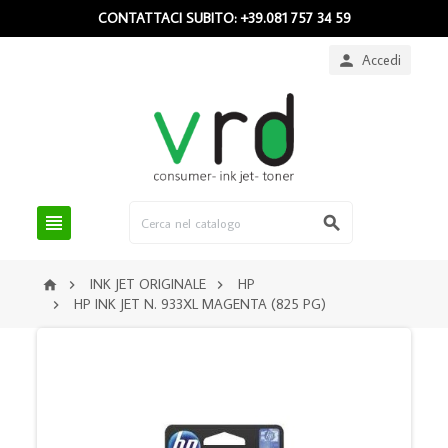
CONTATTACI SUBITO: +39.081 757 34 59
Accedi



INK JET ORIGINALE
HP



HP INK JET N. 933XL MAGENTA (825 PG)
