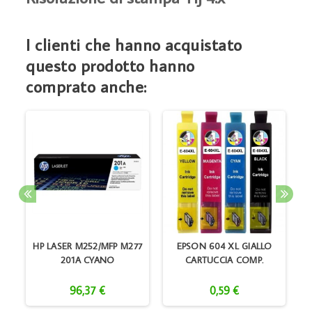
I clienti che hanno acquistato
questo prodotto hanno
comprato anche:
HP LASER M252/MFP M277
EPSON 604 XL GIALLO
M
201A CYANO
CARTUCCIA COMP.
96,37 €
0,59 €