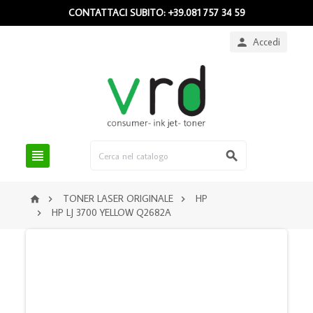
CONTATTACI SUBITO: +39.081 757 34 59
Accedi



TONER LASER ORIGINALE
HP



HP LJ 3700 YELLOW Q2682A
