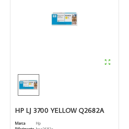

HP LJ 3700 YELLOW Q2682A
Marca
Hp
Riferimento
hpq2682a