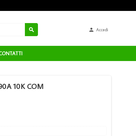


Accedi
CONTATTI
90A 10K COM