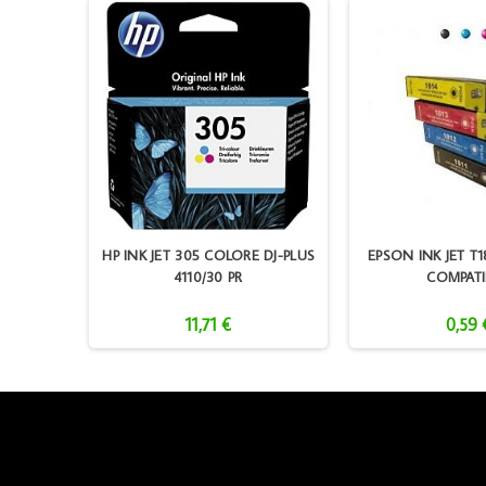
L-M3320
HP INK JET 305 COLORE DJ-PLUS
EPSON INK JET T1
4110/30 PR
COMPATI
11,71 €
0,59 