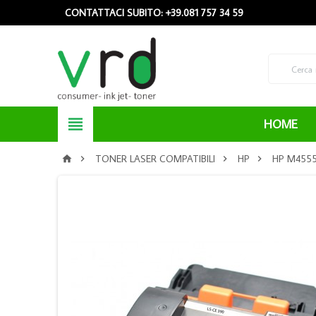
CONTATTACI SUBITO: +39.081 757 34 59

HOME
TONER LASER COMPATIBILI
HP
HP M4555



