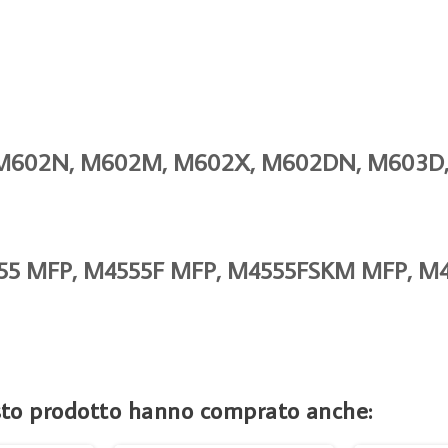
02, M602N, M602M, M602X, M602DN, M603
M4555 MFP, M4555F MFP, M4555FSKM MFP, 
esto prodotto hanno comprato anche: