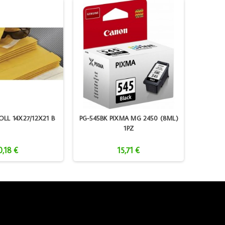
LL 14X27/12X21 B
PG-545BK PIXMA MG 2450 (8ML)
EPS
1PZ
C
0,18 €
15,71 €