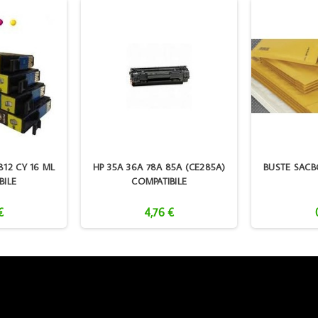
812 CY 16 ML
HP 35A 36A 78A 85A (CE285A)
BUSTE SACBO
BILE
COMPATIBILE
€
4,76 €