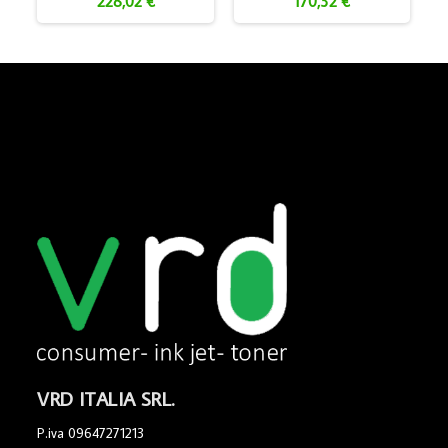
228,02 €
170,32 €
VRD ITALIA SRL.
P.iva 09647271213