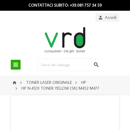
CONTATTACI SUBITO: +39.081 757 34 59
Accedi



TONER LASER ORIGINALE
HP



HP N.412X TONER YELLOW (5K) M452 M477
