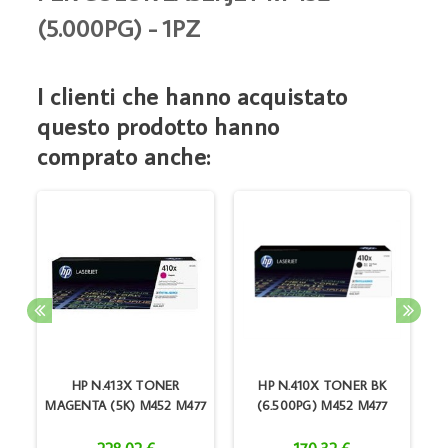
(5.000PG) - 1PZ
I clienti che hanno acquistato
questo prodotto hanno
comprato anche:
O
HP N.413X TONER
HP N.410X TONER BK
MAGENTA (5K) M452 M477
(6.500PG) M452 M477