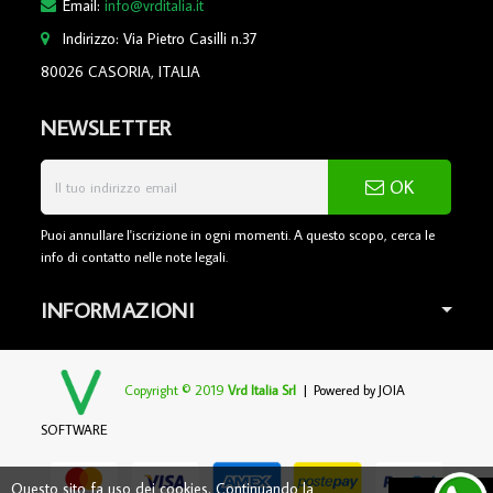
Email:
info@vrditalia.it
Indirizzo: Via Pietro Casilli n.37
80026 CASORIA, ITALIA
NEWSLETTER
OK
Puoi annullare l'iscrizione in ogni momenti. A questo scopo, cerca le
info di contatto nelle note legali.
INFORMAZIONI
Copyright © 2019
Vrd Italia Srl
| Powered by
JOIA
SOFTWARE
Questo sito fa uso dei cookies. Continuando la