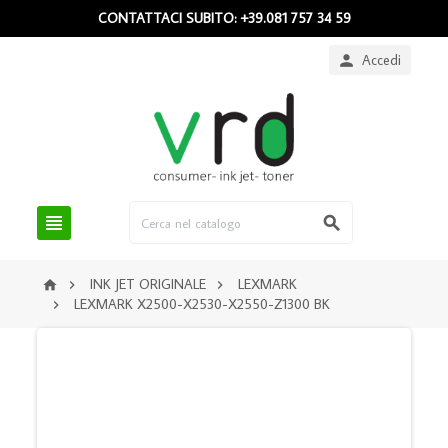
CONTATTACI SUBITO: +39.081 757 34 59
Accedi



INK JET ORIGINALE
LEXMARK



LEXMARK X2500-X2530-X2550-Z1300 BK
