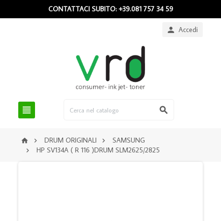
CONTATTACI SUBITO: +39.081 757 34 59
Accedi



DRUM ORIGINALI
SAMSUNG



HP SV134A ( R 116 )DRUM SLM2625/2825
