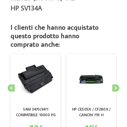
HP SV134A
I clienti che hanno acquistato
questo prodotto hanno
comprato anche:
A
SAM 3470/3471
HP CE505X / CF280X /
COMPATIBILE 10000 PG
CANON 719 H