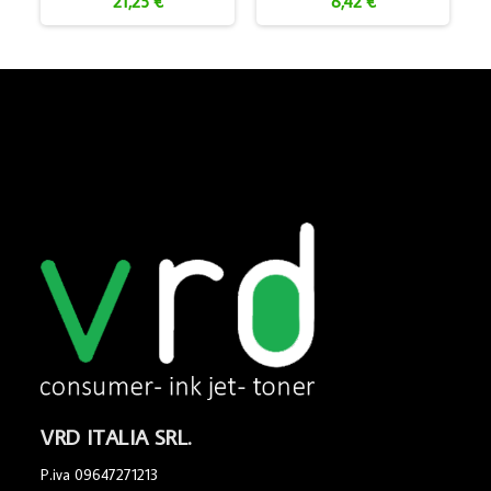
21,25 €
8,42 €
VRD ITALIA SRL.
P.iva 09647271213