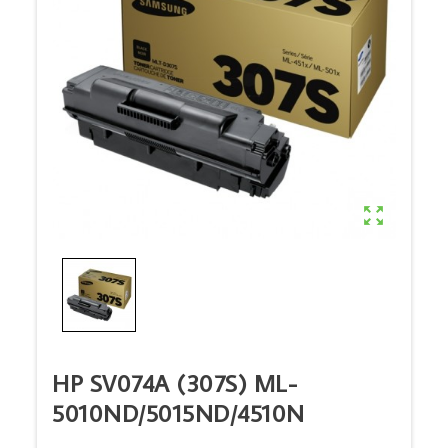

HP SV074A (307S) ML-
5010ND/5015ND/4510N