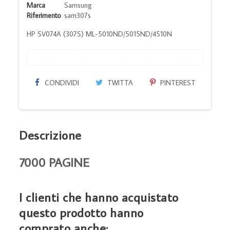
Marca
Samsung
Riferimento
sam307s
HP SV074A (307S) ML-5010ND/5015ND/4510N
CONDIVIDI
TWITTA
PINTEREST
Descrizione
7000 PAGINE
I clienti che hanno acquistato
questo prodotto hanno
comprato anche: