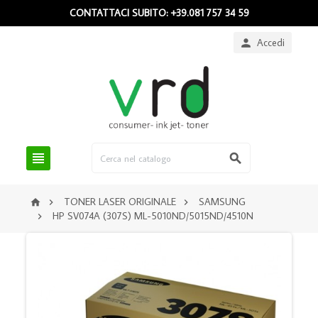
CONTATTACI SUBITO: +39.081 757 34 59
Accedi



TONER LASER ORIGINALE
SAMSUNG



HP SV074A (307S) ML-5010ND/5015ND/4510N
