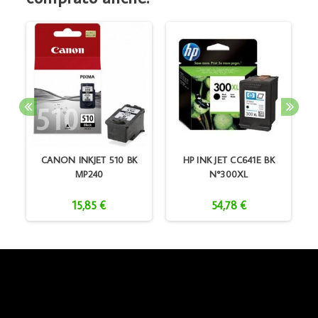
CANON INKJET 510 BK
HP INK JET CC641E BK
.
MP240
N°300XL
15,85 €
54,78 €