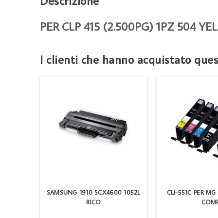
Descrizione
PER CLP 415 (2.500PG) 1PZ 504 Y
I clienti che hanno acquistato qu
94 XL
SAMSUNG 1910 SCX4600 1052L
CLI-551C PER MG
RICO
COM