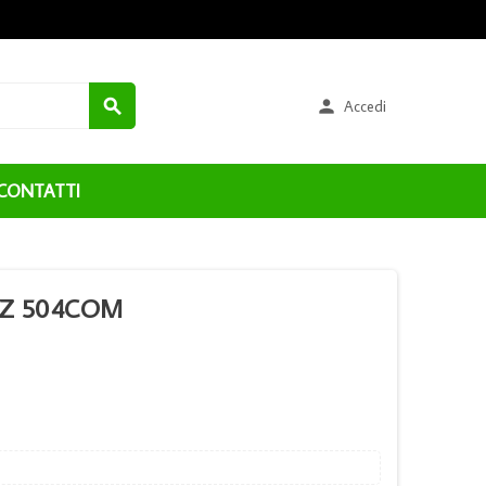


Accedi
CONTATTI
1PZ 504COM