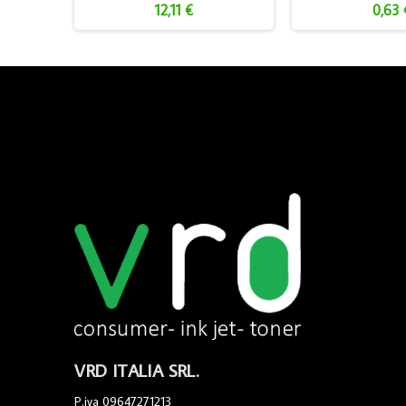
12,11 €
0,63 
VRD ITALIA SRL.
P.iva 09647271213