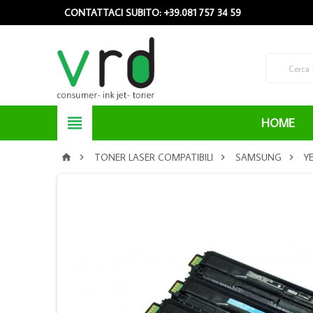
CONTATTACI SUBITO: +39.081 757 34 59

HOME
TONER LASER COMPATIBILI
SAMSUNG
Y



