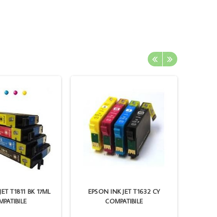
ET T1811 BK 17ML
EPSON INK JET T1632 CY
HP 30
PATIBILE
COMPATIBILE