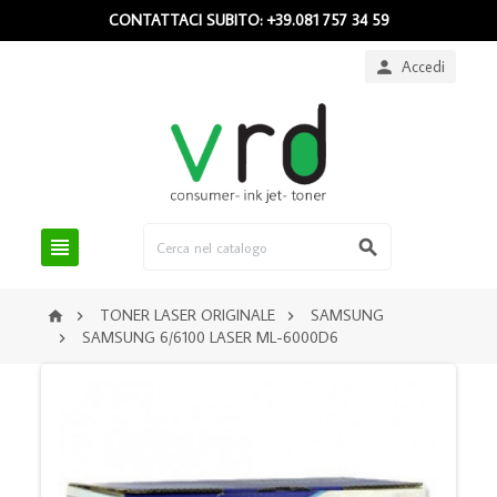
CONTATTACI SUBITO: +39.081 757 34 59
Accedi



TONER LASER ORIGINALE
SAMSUNG



SAMSUNG 6/6100 LASER ML-6000D6
