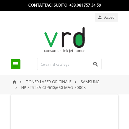
CONTATTACI SUBITO: +39.081 757 34 59
Accedi



TONER LASER ORIGINALE
SAMSUNG



HP ST924A CLP610/660 MAG 5000K
