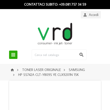
CONTATTACI SUBITO: +39.081 757 34 59
Accedi



TONER LASER ORIGINALE
SAMSUNG



HP SS742A CLT-Y809S YE CLX9201N 15K
