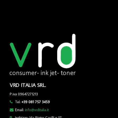
VRD ITALIA SRL.
P.iva 09647271213
Tel:
+39 081 757 3459
Email:
info@vrditalia.it
Indirizzo: Via Pietro Casilli n.37