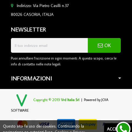
Indirizzo: Via Pietro Casilli n.37
80026 CASORIA, ITALIA
NEWSLETTER
OK
Puoi annullare l'iscrizione in ogni momenti. A questo scopo, cerca le
info di contatto nelle note legali.
INFORMAZIONI
Copyright © 2019
Vrd Italia Srl
| Powered by
JOIA
SOFTWARE
Questo sito fa uso dei cookies. Continuando la
ACCETTARE