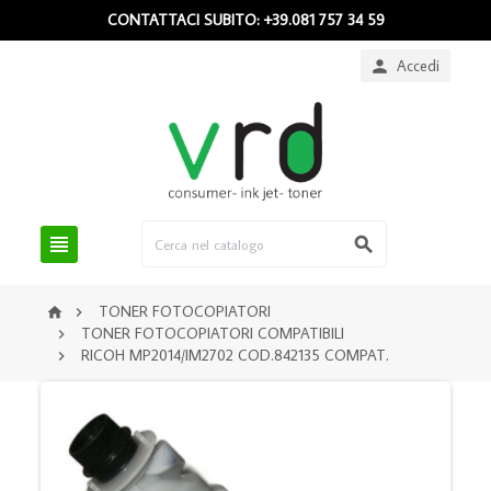
CONTATTACI SUBITO: +39.081 757 34 59
Accedi



TONER FOTOCOPIATORI


TONER FOTOCOPIATORI COMPATIBILI

RICOH MP2014/IM2702 COD.842135 COMPAT.
