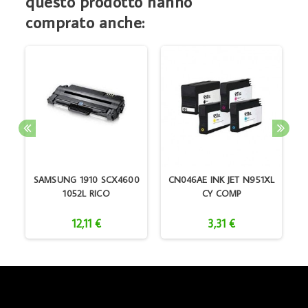
questo prodotto hanno
comprato anche:
D
SAMSUNG 1910 SCX4600
CN046AE INK JET N951XL
1052L RICO
CY COMP
12,11 €
3,31 €