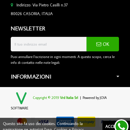
Indirizzo: Via Pietro Casilli n.37
80026 CASORIA, ITALIA
NEWSLETTER
OK
Puoi annullare l'iscrizione in ogni momenti. A questo scopo, cerca le
info di contatto nelle note legali.
INFORMAZIONI
Copyright © 2019
Vrd Italia Srl
| Powered by
JOIA
SOFTWARE
Questo sito fa uso dei cookies. Continuando la
ACCETTARE
navigazione ne autorizzi l'uso.
Cookies e Privacy
.