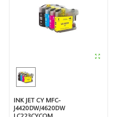

INK JET CY MFC-
J4420DW/4620DW
LC223CYCOM