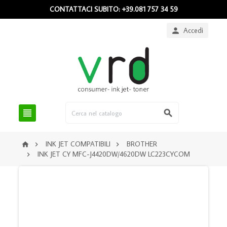
CONTATTACI SUBITO: +39.081 757 34 59
Accedi



INK JET COMPATIBILI
BROTHER



INK JET CY MFC-J4420DW/4620DW LC223CYCOM
