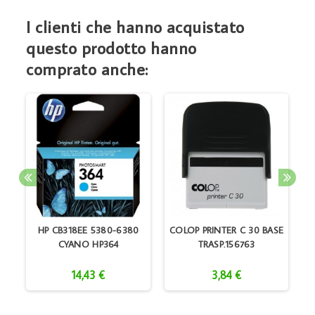
I clienti che hanno acquistato
questo prodotto hanno
comprato anche:
IP
HP CB318EE 5380-6380
COLOP PRINTER C 30 BASE
CYANO HP364
TRASP.156763
14,43 €
3,84 €