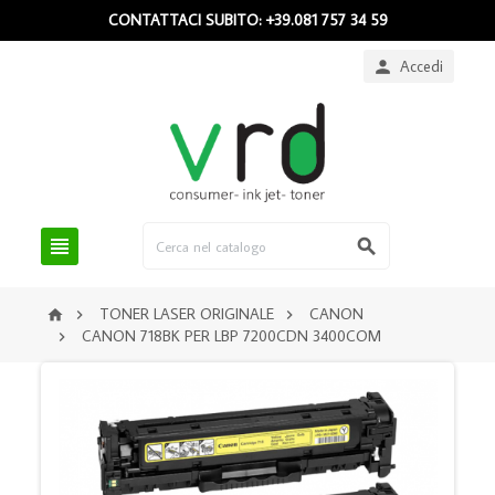
CONTATTACI SUBITO: +39.081 757 34 59
Accedi



TONER LASER ORIGINALE
CANON



CANON 718BK PER LBP 7200CDN 3400COM
