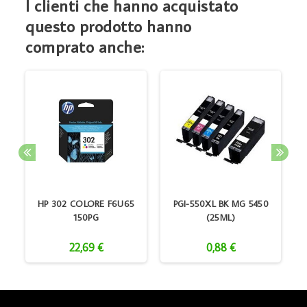
I clienti che hanno acquistato
questo prodotto hanno
comprato anche:
M
HP 302 COLORE F6U65
PGI-550XL BK MG 5450
150PG
(25ML)
22,69 €
0,88 €