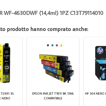
WF-4630DWF (14,4ml) 1PZ C13T79114010
esto prodotto hanno comprato anche:
 T2991 XL
EPSON INK JET T1811 BK 17ML
HP 304 NERO 
E NERO
COMPATIBILE