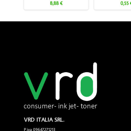
8,88 €
0,55 
VRD ITALIA SRL.
P.iva 09647271213