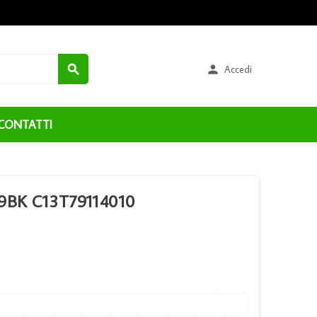


Accedi
CONTATTI
9BK C13T79114010