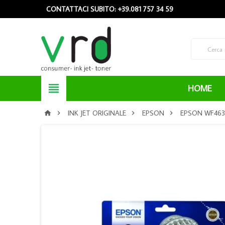
CONTATTACI SUBITO: +39.081 757 34 59

HOME
INK JET ORIGINALE
EPSON
EPSON WF4630



