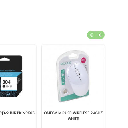
DJ372 INK BK N9K06
OMEGA MOUSE WIRELESS 2.4GHZ
GOMME 
WHITE