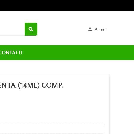


Accedi
CONTATTI
ENTA (14ML) COMP.