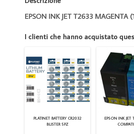
Descrizione
EPSON INK JET T2633 MAGENTA (
I clienti che hanno acquistato qu
WY UTP
PLATINET BATTERY CR2032
EPSON INK JET 
BLISTER 5PZ
COMPATI