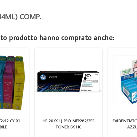
14ML) COMP.
esto prodotto hanno comprato anche:
T2712 CY XL
HP 207X LJ PRO MFP282/255
EVIDENZIAT
BILE
TONER BK HC
AZZU