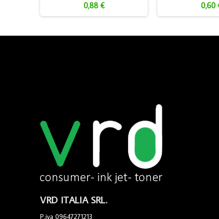
0,88 €
0,60 
VRD ITALIA SRL.
P.iva 09647271213