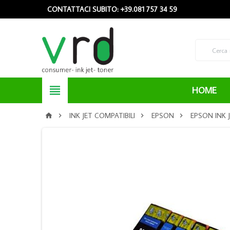
CONTATTACI SUBITO: +39.081 757 34 59

HOME
INK JET COMPATIBILI
EPSON
EPSON INK 



