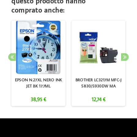
questo prodotto hanno
comprato anche:
EPSON N.27XL NERO INK
BROTHER LC3217M MFC-J
JET BK 17.7ML
5830/5930DW MA
38,95 €
12,74 €