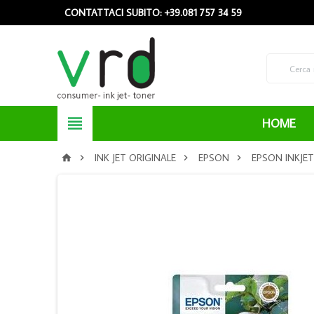
CONTATTACI SUBITO: +39.081 757 34 59

HOME
INK JET ORIGINALE
EPSON
EPSON INKJET



