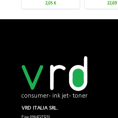
2,05 €
22,69
VRD ITALIA SRL.
P.iva 09647271213