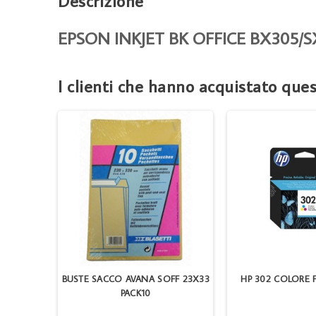
Descrizione
EPSON INKJET BK OFFICE BX305/
I clienti che hanno acquistato qu
K CIANO
BUSTE SACCO AVANA SOFF 23X33
HP 302 COLORE 
PACK10