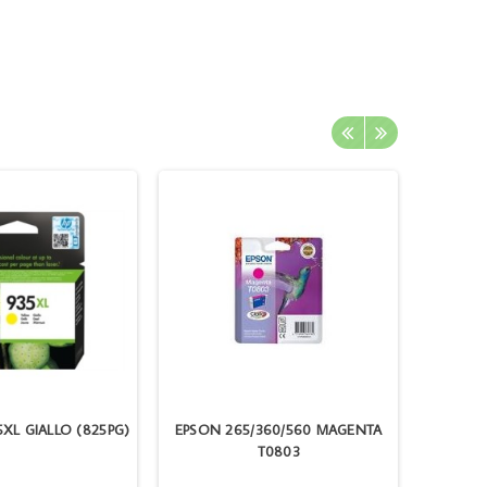
5XL GIALLO (825PG)
EPSON 265/360/560 MAGENTA
CN046
T0803