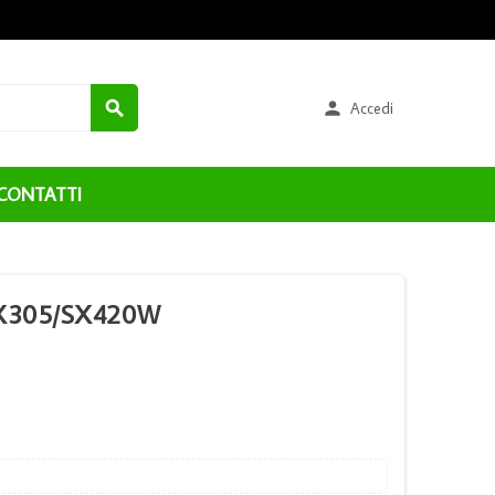


Accedi
CONTATTI
BX305/SX420W