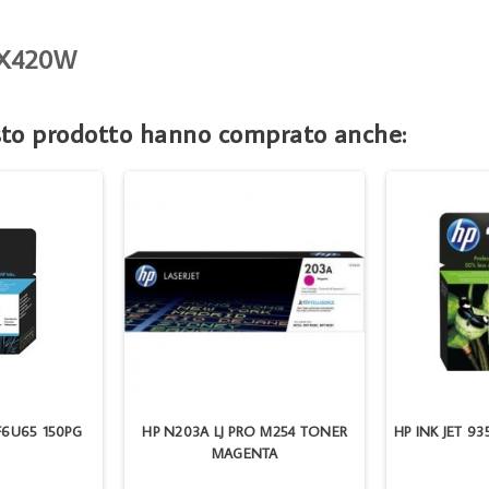
SX420W
esto prodotto hanno comprato anche:
F6U65 150PG
HP N203A LJ PRO M254 TONER
HP INK JET 93
MAGENTA