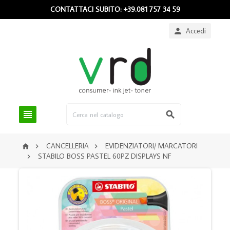
CONTATTACI SUBITO: +39.081 757 34 59
Accedi



CANCELLERIA
EVIDENZIATORI/ MARCATORI



STABILO BOSS PASTEL 60PZ DISPLAYS NF
