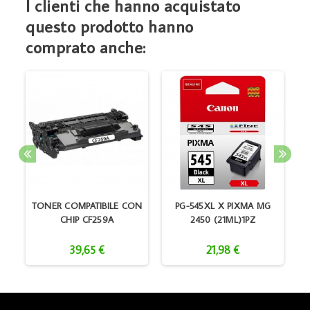
I clienti che hanno acquistato
questo prodotto hanno
comprato anche:
TONER COMPATIBILE CON
PG-545XL X PIXMA MG
N
CHIP CF259A
2450 (21ML)1PZ
39,65 €
21,98 €