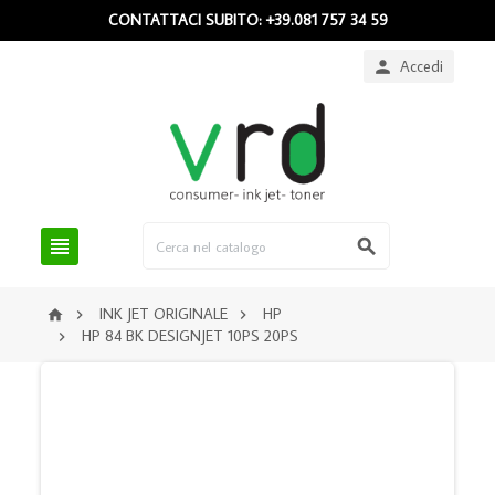
CONTATTACI SUBITO: +39.081 757 34 59
Accedi



INK JET ORIGINALE
HP



HP 84 BK DESIGNJET 10PS 20PS
