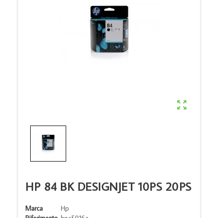

HP 84 BK DESIGNJET 10PS 20PS
Marca
Hp
Riferimento
hpc5016a