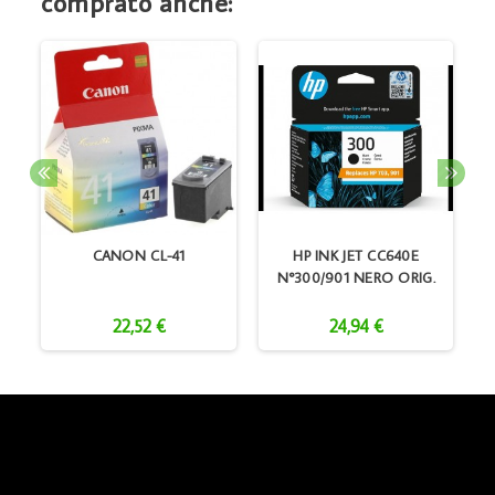
comprato anche:
CANON CL-41
HP INK JET CC640E
H
N°300/901 NERO ORIG.
22,52 €
24,94 €