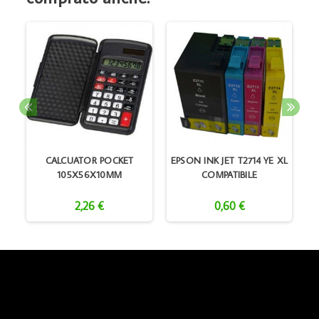
L
CALCUATOR POCKET
EPSON INK JET T2714 YE XL
105X56X10MM
COMPATIBILE
2,26 €
0,60 €