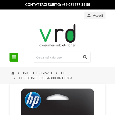
CONTATTACI SUBITO: +39.081 757 34 59
Accedi



INK JET ORIGINALE
HP



HP CB316EE 5380-6380 BK HP364
