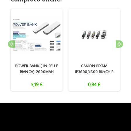
07
POWER BANK ( IN PELLE
CANON PIXMA
BIANCA) 2600MAH
IP3600/4600 BK+CHIP
5,19 €
0,84 €