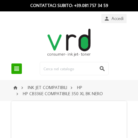
CONTATTACI SUBITO: +39.081 757 34 59
Accedi



INK JET COMPATIBILI
HP



HP CB336E COMPATIBILE 350 XL BK NERO
