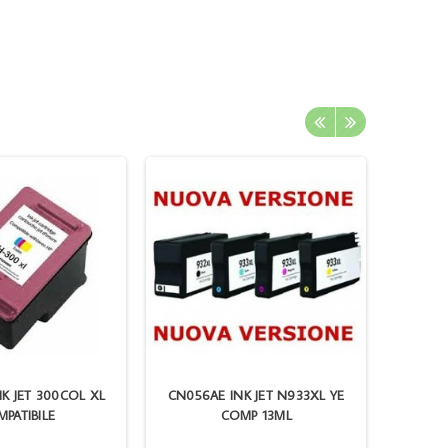
NK JET 300COL XL
CN056AE INK JET N933XL YE
BRO
PATIBILE
COMP 13ML