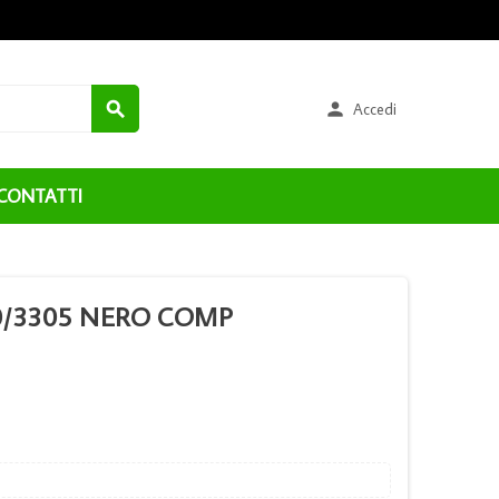


Accedi
CONTATTI
0/3305 NERO COMP