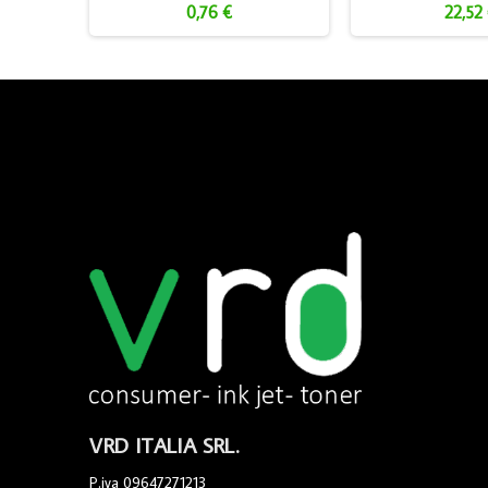
0,76 €
22,52
VRD ITALIA SRL.
P.iva 09647271213