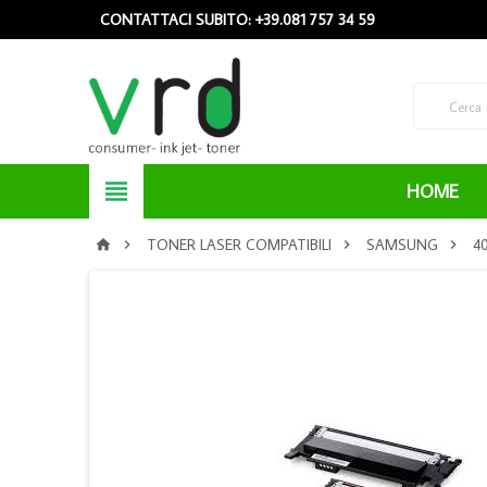
CONTATTACI SUBITO: +39.081 757 34 59

HOME
TONER LASER COMPATIBILI
SAMSUNG
4



