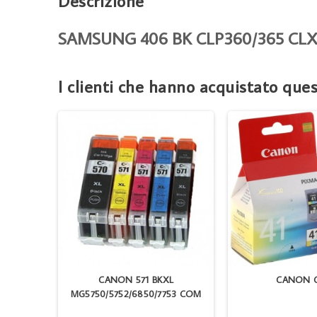
Descrizione
SAMSUNG 406 BK CLP360/365 CLX
I clienti che hanno acquistato qu
CANON 571 BKXL
CANON C
CROSD
MG5750/5752/6850/7753 COM