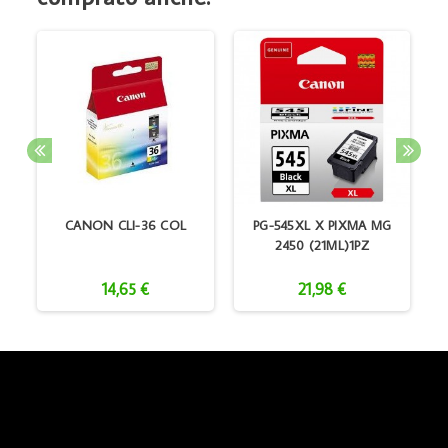
A
CANON CLI-36 COL
PG-545XL X PIXMA MG
2450 (21ML)1PZ
14,65 €
21,98 €