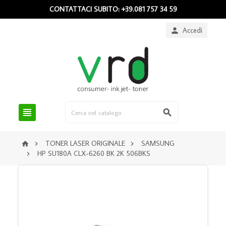
CONTATTACI SUBITO: +39.081 757 34 59
Accedi



TONER LASER ORIGINALE
SAMSUNG



HP SU180A CLX-6260 BK 2K 506BKS
