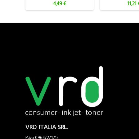
4,49 €
11,21 
VRD ITALIA SRL.
P.iva 09647271213