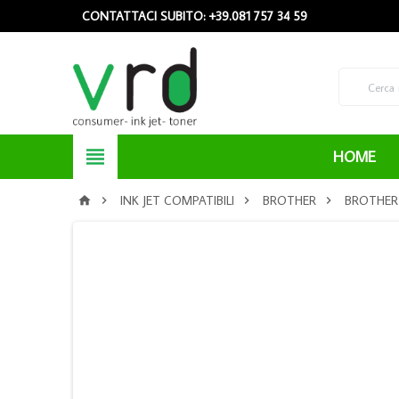
CONTATTACI SUBITO: +39.081 757 34 59

HOME
INK JET COMPATIBILI
BROTHER
BROTHER 



