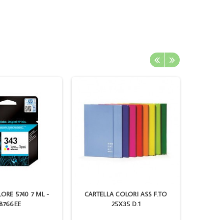
ORE 5740 7 ML -
CARTELLA COLORI ASS F.TO
CANON 
8766EE
25X35 D.1