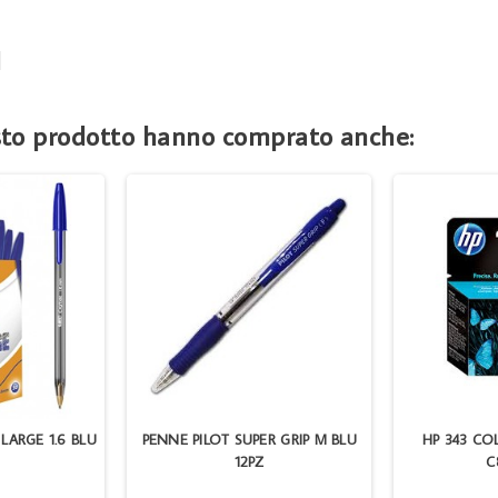
M
esto prodotto hanno comprato anche:
 LARGE 1.6 BLU
PENNE PILOT SUPER GRIP M BLU
HP 343 COL
12PZ
C