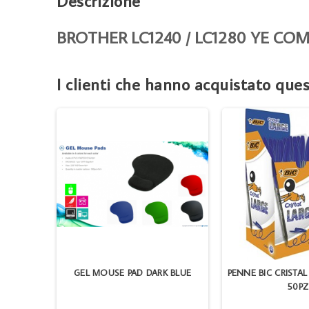
Descrizione
BROTHER LC1240 / LC1280 YE CO
I clienti che hanno acquistato qu
IPACK
GEL MOUSE PAD DARK BLUE
PENNE BIC CRISTAL
50PZ