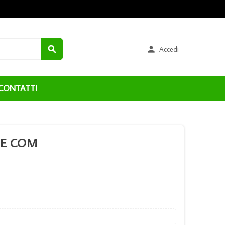


Accedi
CONTATTI
YE COM