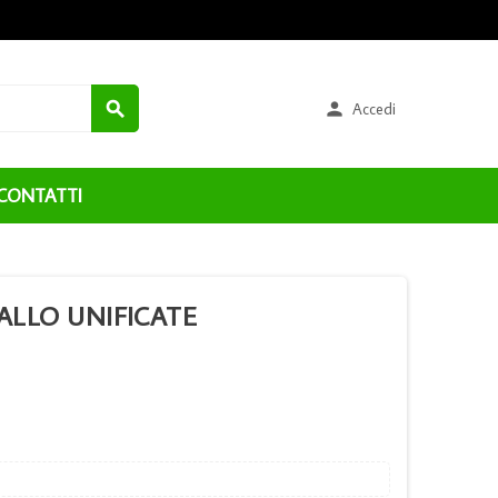


Accedi
CONTATTI
IALLO UNIFICATE