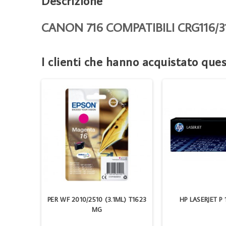
Descrizione
CANON 716 COMPATIBILI CRG116/31
I clienti che hanno acquistato qu
 COMPA.
PER WF 2010/2510 (3.1ML) T1623
HP LASERJET P
MG