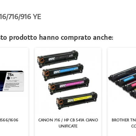
6/716/916 YE
esto prodotto hanno comprato anche:
 1566/1606
CANON 716 / HP CB 541A CIANO
BROTHER TN
UNIFICATE
CO