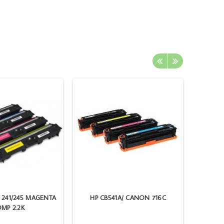
 241/245 MAGENTA
HP CB541A/ CANON 716C
BROT
MP 2.2K