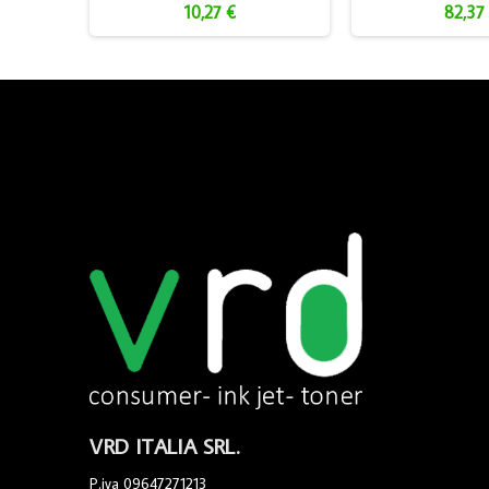
10,27 €
82,37
VRD ITALIA SRL.
P.iva 09647271213