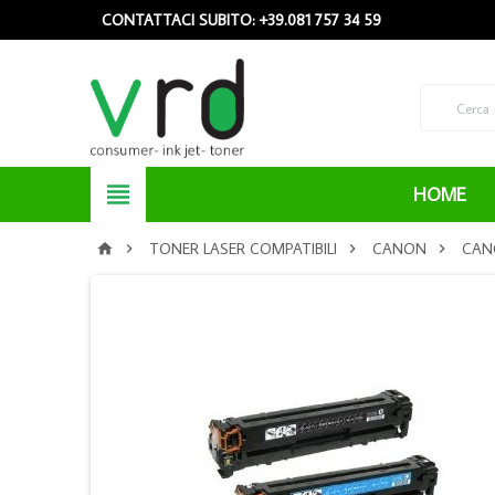
CONTATTACI SUBITO: +39.081 757 34 59

HOME
TONER LASER COMPATIBILI
CANON
CANO



