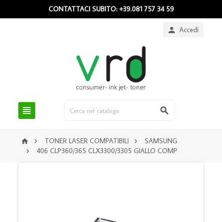
CONTATTACI SUBITO: +39.081 757 34 59
Accedi



TONER LASER COMPATIBILI
SAMSUNG



406 CLP360/365 CLX3300/3305 GIALLO COMP
