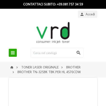
CONTATTACI SUBITO: +39.081 757 34 59
Accedi



TONER LASER ORIGINALE
BROTHER



BROTHER TN-325BK TBK PER HL 4570CDW
