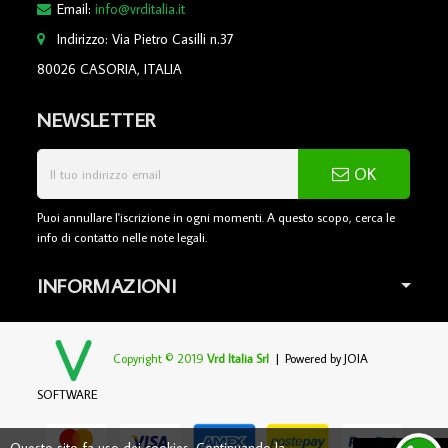
Email:
info@vrditalia.it
Indirizzo: Via Pietro Casilli n.37
80026 CASORIA, ITALIA
NEWSLETTER
OK
Puoi annullare l'iscrizione in ogni momenti. A questo scopo, cerca le
info di contatto nelle note legali.
INFORMAZIONI
Copyright © 2019
Vrd Italia Srl
| Powered by
JOIA
SOFTWARE