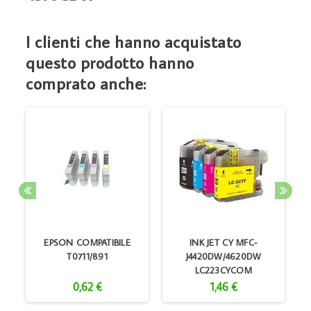
I clienti che hanno acquistato
questo prodotto hanno
comprato anche:
K
EPSON COMPATIBILE
INK JET CY MFC-
T0711/891
J4420DW/4620DW
LC223CYCOM
0,62 €
1,46 €